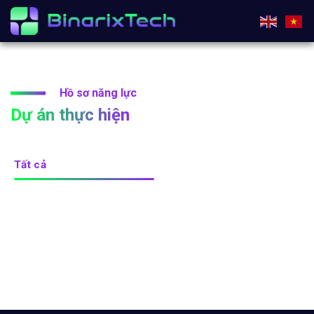
Chuyển
đến
nội
dung
Hồ sơ năng lực
Dự án thực hiện
Tất cả